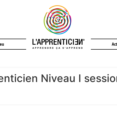
jeu
Act
enticien Niveau I sessio