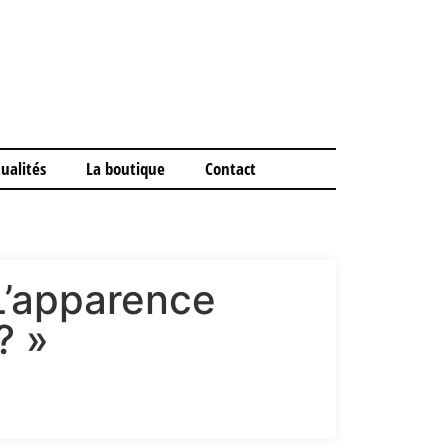
ualités
La boutique
Contact
L’apparence
? »