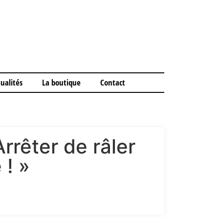
ualités
La boutique
Contact
rêter de râler
 ! »