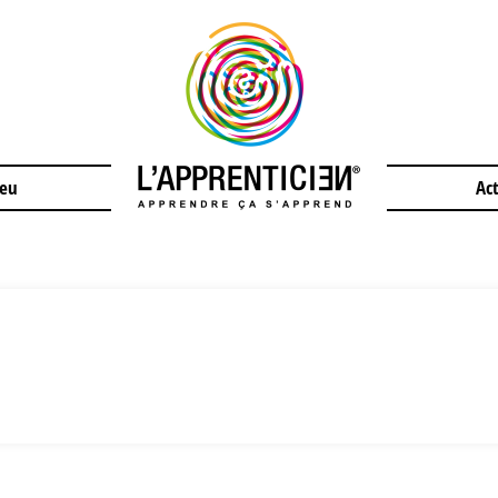
jeu
Act