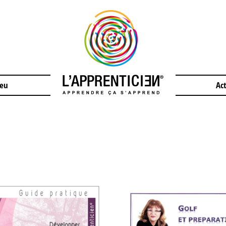
jeu
Act