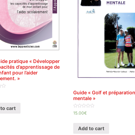
de pratique « Développer
pacités d’apprentissage de
fant pour l’aider
rement. »
Guide « Golf et préparatio
mentale »
to cart
Rated
15.00
€
0
out
of
Add to cart
5