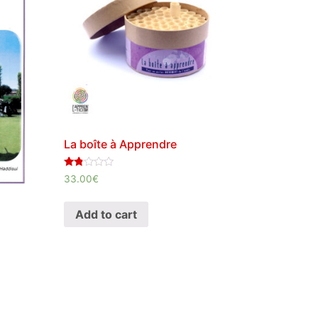
La boîte à Apprendre
Rated
33.00
€
1.75
out
of 5
Add to cart
n