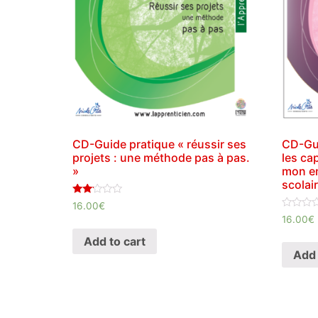
CD-Guide pratique « réussir ses
CD-Gui
projets : une méthode pas à pas.
les ca
»
mon en
scolai
Rated
16.00
€
2.00
Rated
16.00
€
out
0
of 5
out
Add to cart
of
Add 
5