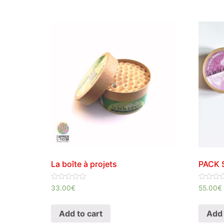
La boîte à projets
PACK 
Rated
Rated
33.00
€
55.00
€
0
0
out
out
of
of
Add to cart
Add 
5
5