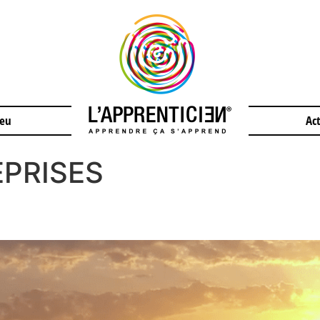
jeu
Act
PRISES