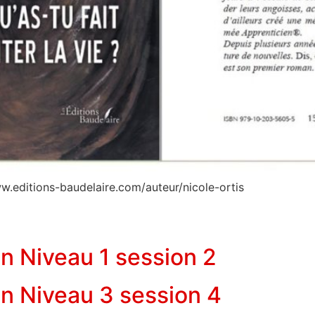
ww.editions-baudelaire.com/auteur/nicole-ortis
en Niveau 1 session 2
en Niveau 3 session 4